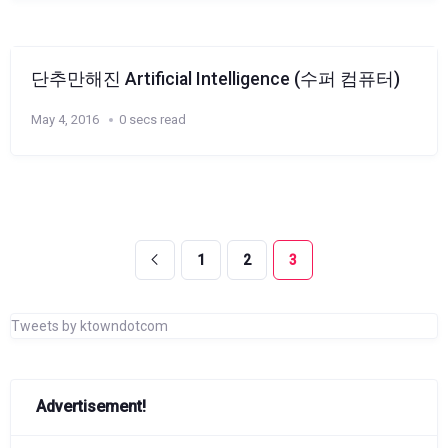
단추만해진 Artificial Intelligence (수퍼 컴퓨터)
May 4, 2016
0 secs read
1
2
3
Tweets by ktowndotcom
Advertisement!