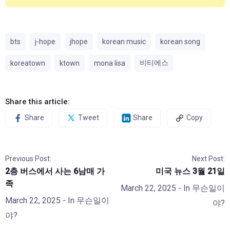
bts
j-hope
jhope
korean music
korean song
비티에스
koreatown
ktown
mona lisa
Share this article:
Share
Tweet
Share
Copy
Previous Post:
Next Post:
2층 버스에서 사는 6남매 가
미국 뉴스 3월 21일
족
March 22, 2025
- In
무슨일이
March 22, 2025
- In
무슨일이
야?
야?