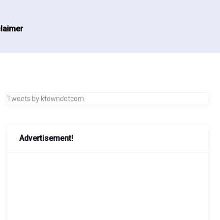
laimer
Tweets by ktowndotcom
Advertisement!