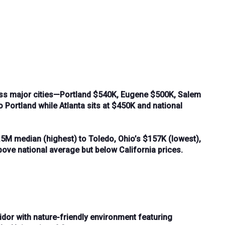
s major cities—
Portland $540K
,
Eugene $500K
,
Salem
Portland while Atlanta sits at
$450K
and national
1.5M median
(highest) to
Toledo, Ohio’s $157K
(lowest),
ove national average but below California prices.
ridor
with
nature-friendly environment
featuring