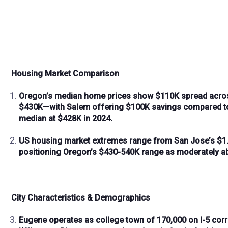
Housing Market Comparison
Oregon’s median home prices show
$110K spread
acros
$430K
—with Salem offering
$100K savings
compared to 
median at
$428K
in 2024.
US housing market extremes range from
San Jose’s $
positioning Oregon’s
$430-540K range
as moderately ab
City Characteristics & Demographics
Eugene operates as
college town of 170,000
on
I-5 cor