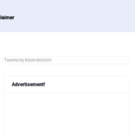
laimer
Tweets by ktowndotcom
Advertisement!