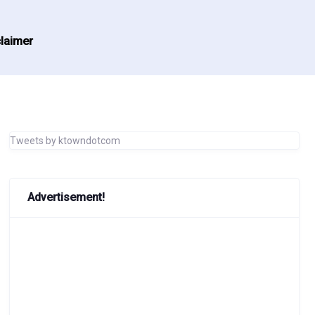
laimer
Tweets by ktowndotcom
Advertisement!