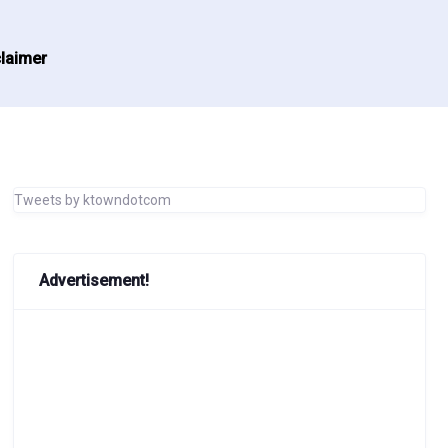
laimer
Tweets by ktowndotcom
Advertisement!