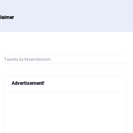
laimer
Tweets by ktowndotcom
Advertisement!