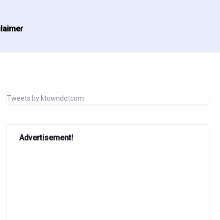
laimer
Tweets by ktowndotcom
Advertisement!