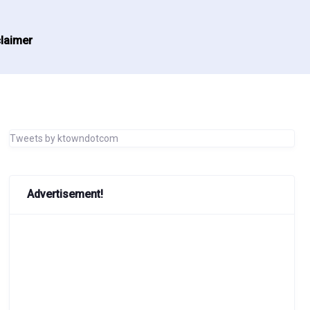
laimer
Tweets by ktowndotcom
Advertisement!