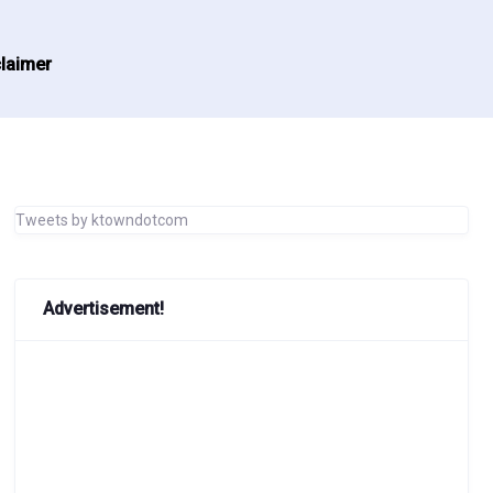
laimer
Tweets by ktowndotcom
Advertisement!