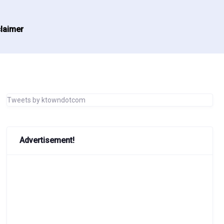
laimer
Tweets by ktowndotcom
Advertisement!