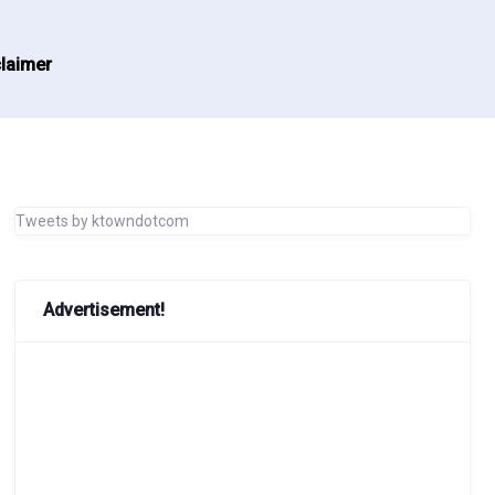
laimer
Tweets by ktowndotcom
Advertisement!