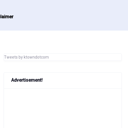
laimer
Tweets by ktowndotcom
Advertisement!