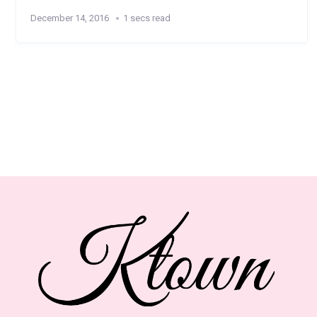
December 14, 2016
1 secs read