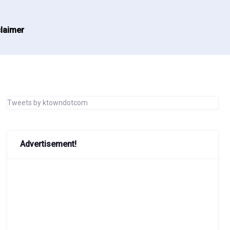
laimer
Tweets by ktowndotcom
Advertisement!