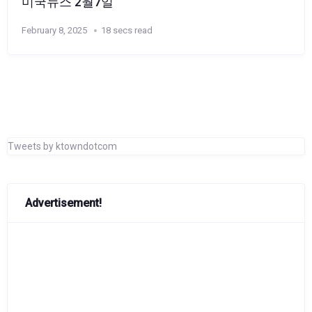
미국뉴스 2월7일
February 8, 2025
18 secs read
Tweets by ktowndotcom
Advertisement!