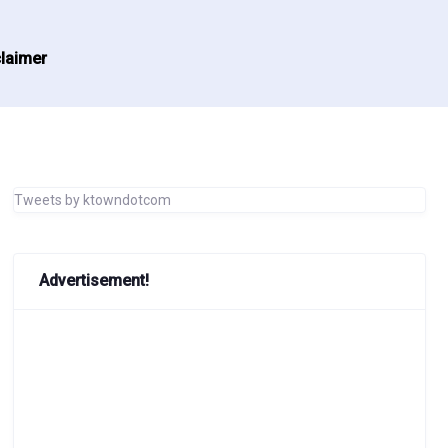
laimer
Tweets by ktowndotcom
Advertisement!