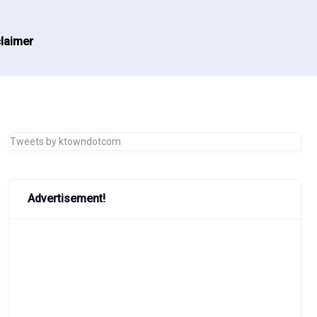
laimer
Tweets by ktowndotcom
Advertisement!