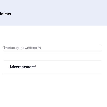
laimer
Tweets by ktowndotcom
Advertisement!