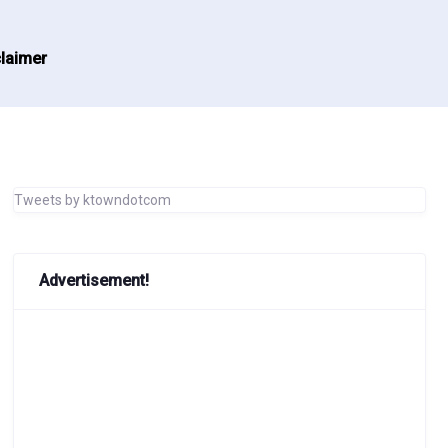
laimer
Tweets by ktowndotcom
Advertisement!