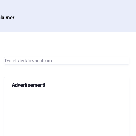
laimer
Tweets by ktowndotcom
Advertisement!