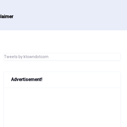
laimer
Tweets by ktowndotcom
Advertisement!