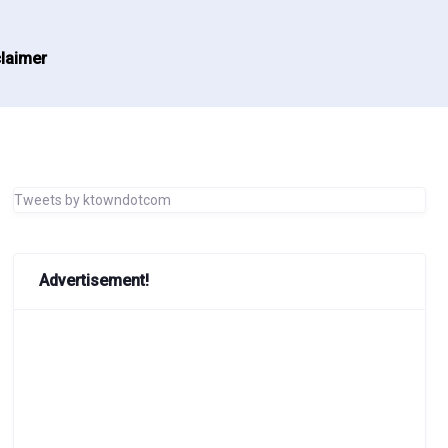
laimer
Tweets by ktowndotcom
Advertisement!