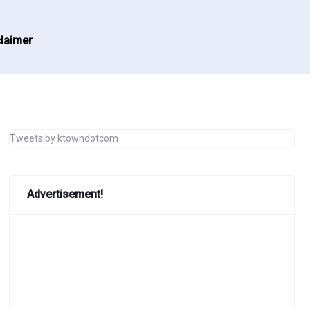
laimer
Tweets by ktowndotcom
Advertisement!