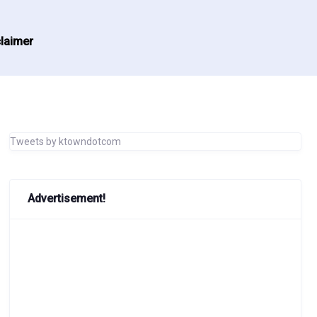
laimer
Tweets by ktowndotcom
Advertisement!