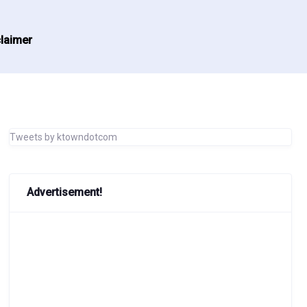
laimer
Tweets by ktowndotcom
Advertisement!