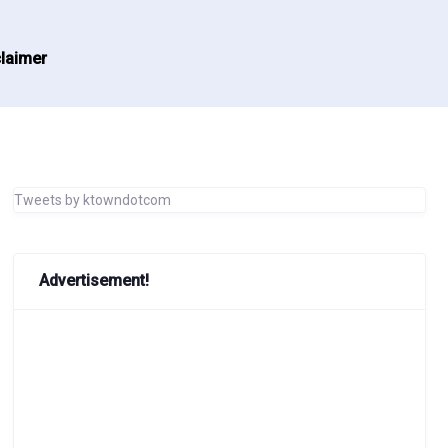
laimer
Tweets by ktowndotcom
Advertisement!