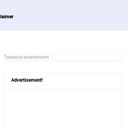
laimer
Tweets by ktowndotcom
Advertisement!