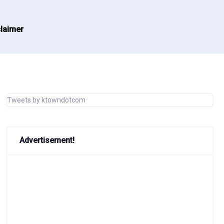
laimer
Tweets by ktowndotcom
Advertisement!