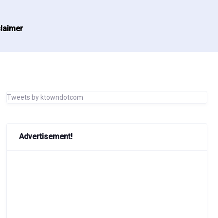
laimer
Tweets by ktowndotcom
Advertisement!