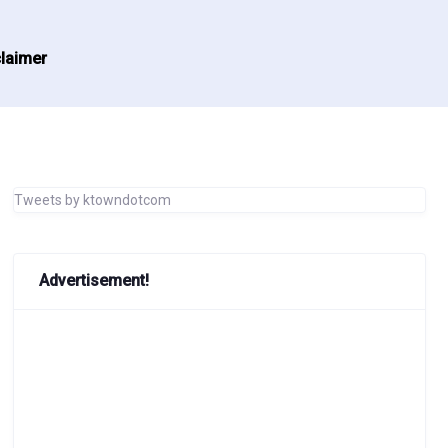
laimer
Tweets by ktowndotcom
Advertisement!