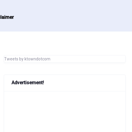
laimer
Tweets by ktowndotcom
Advertisement!