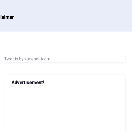
laimer
Tweets by ktowndotcom
Advertisement!