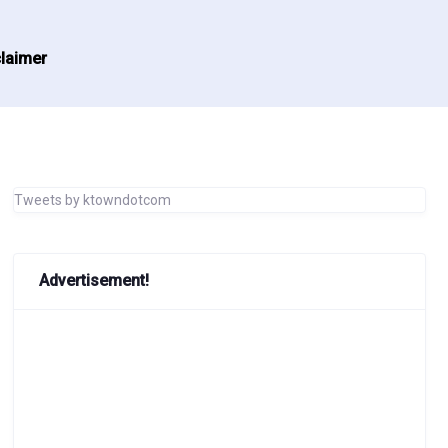
laimer
Tweets by ktowndotcom
Advertisement!