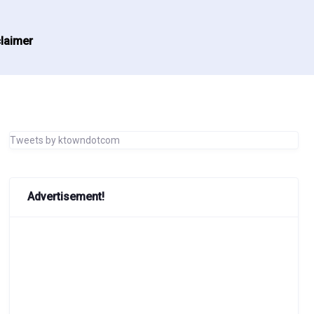
laimer
Tweets by ktowndotcom
Advertisement!