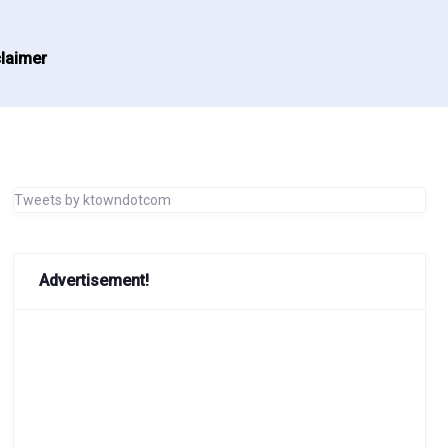
laimer
Tweets by ktowndotcom
Advertisement!