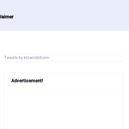
laimer
Tweets by ktowndotcom
Advertisement!