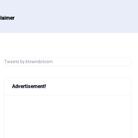
laimer
Tweets by ktowndotcom
Advertisement!