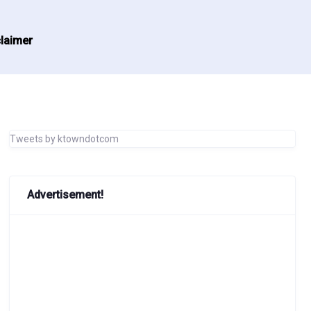
laimer
Tweets by ktowndotcom
Advertisement!