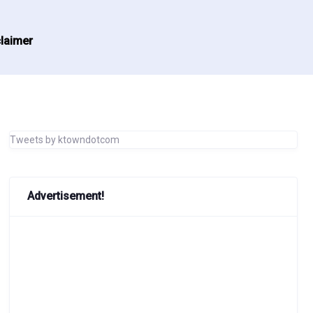
laimer
Tweets by ktowndotcom
Advertisement!