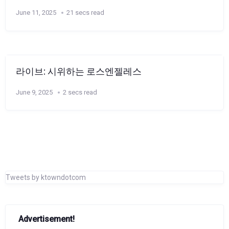
June 11, 2025
21 secs read
라이브: 시위하는 로스엔젤레스
June 9, 2025
2 secs read
Tweets by ktowndotcom
Advertisement!