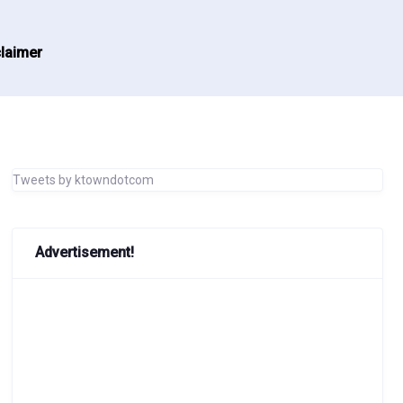
laimer
Tweets by ktowndotcom
Advertisement!