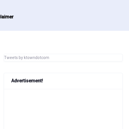
laimer
Tweets by ktowndotcom
Advertisement!