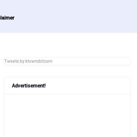
laimer
Tweets by ktowndotcom
Advertisement!