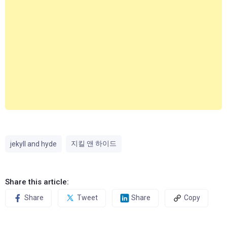
지킬 앤 하이드
jekyll and hyde
Share this article:
Share
Tweet
Share
Copy