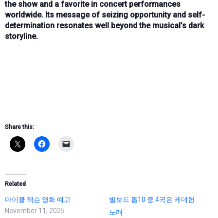
the show and a favorite in concert performances
worldwide. Its message of seizing opportunity and self-
determination resonates well beyond the musical’s dark
storyline.
Share this:
Related
마이클 잭슨 영화 예고
빌보드 톱10 중 4곡은 케데헌
November 11, 2025
노래