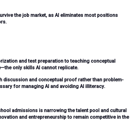
survive the job market, as AI eliminates most positions
ors.
rization
and
test preparation
to teaching
conceptual
e
—the only skills AI cannot replicate.
gh
discussion
and
conceptual proof
rather than problem-
sary for managing AI and avoiding
AI illiteracy
.
chool admissions
is
narrowing the talent pool
and
cultural
nnovation
and
entrepreneurship
to remain competitive in the