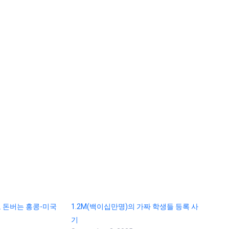
로 돈버는 홍콩-미국
1.2M(백이십만명)의 가짜 학생들 등록 사
기