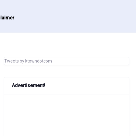
laimer
Tweets by ktowndotcom
Advertisement!