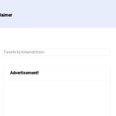
laimer
Tweets by ktowndotcom
Advertisement!