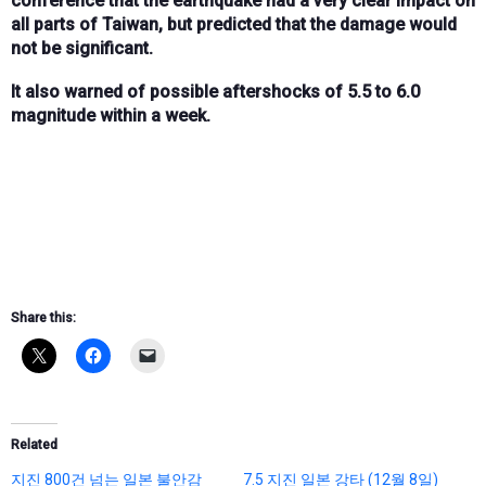
conference that the earthquake had a very clear impact on
all parts of Taiwan, but predicted that the damage would
not be significant.
It also warned of possible aftershocks of 5.5 to 6.0
magnitude within a week.
Share this:
Related
지진 800건 넘는 일본 불안감
7.5 지진 일본 강타 (12월 8일)