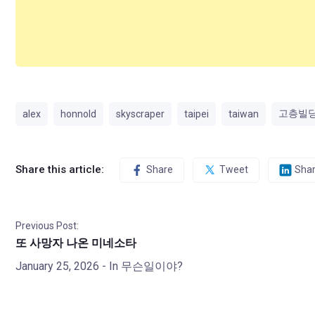
고층빌
alex
honnold
skyscraper
taipei
taiwan
Share this article:
Share
Tweet
Sha
Previous Post:
또 사망자 나온 미네소타
January 25, 2026
- In
무슨일이야?