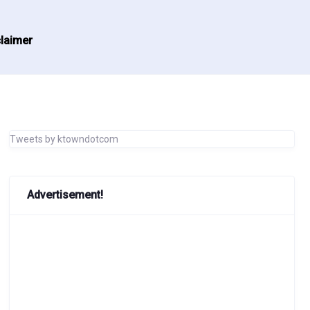
laimer
Tweets by ktowndotcom
Advertisement!