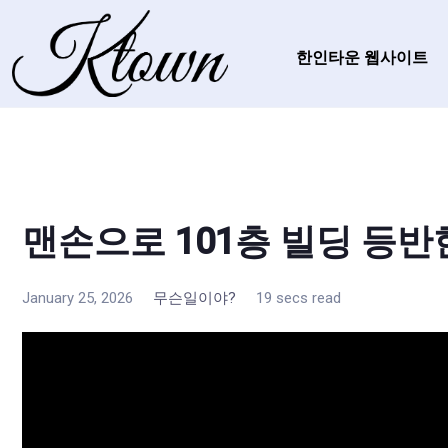
한인타운 웹사이트
맨손으로 101층 빌딩 등반
January 25, 2026
무슨일이야?
19 secs read