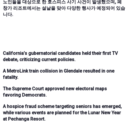
노인들을 대상으로 한 호스피스 사기 사건이 발생했으며, 페
창가 리조트에서는 설날을 맞아 다양한 행사가 예정되어 있습
니다.
California’s gubernatorial candidates held their first TV
debate, criticizing current policies.
A MetroLink train collision in Glendale resulted in one
fatality.
The Supreme Court approved new electoral maps
favoring Democrats.
A hospice fraud scheme targeting seniors has emerged,
while various events are planned for the Lunar New Year
at Pechanga Resort.