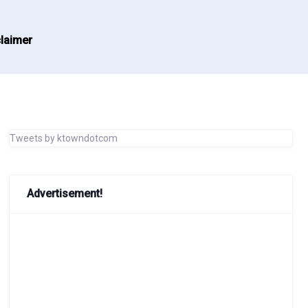
laimer
Tweets by ktowndotcom
Advertisement!