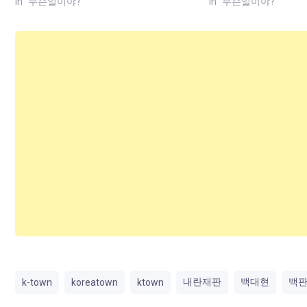
In "무슨일이야?"
In "무슨일이야?"
내란재판
백대현
백
k-town
koreatown
ktown